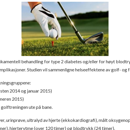
ikamentell behandling for type 2 diabetes og/eller for høyt blodtr
omplikasjoner. Studien vil sammenligne helseeffektene av golf- og 
rskningsgruppene:
høsten 2014 og januar 2015)
mmeren 2015)
g golftreningen ute på bane.
øver, urinprøve, ultralyd av hjerte (ekkokardiografi), målt oksyge
r), hjerterytme (over 120 timer) og blodtrykk (24 timer).