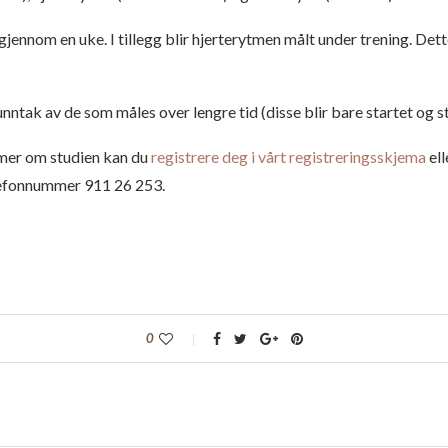
 gjennom en uke. I tillegg blir hjerterytmen målt under trening. Det
unntak av de som måles over lengre tid (disse blir bare startet og 
e mer om studien kan du
registrere deg i vårt registreringsskjema
ell
elefonnummer 911 26 253.
0