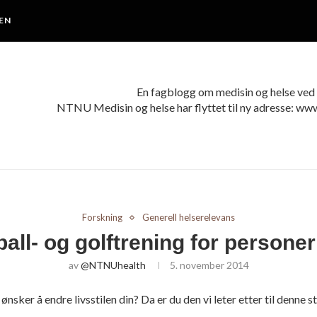
EN
En fagblogg om medisin og helse v
NTNU Medisin og helse har flyttet til ny adresse: ww
Forskning
Generell helserelevans
ball- og golftrening for persone
av
@NTNUhealth
5. november 2014
nsker å endre livsstilen din? Da er du den vi leter etter til denne s