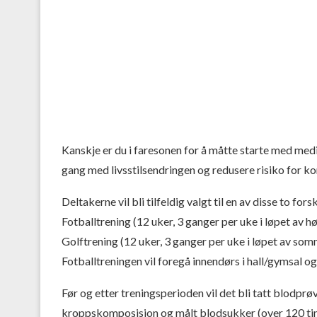
Kanskje er du i faresonen for å måtte starte med med
gang med livsstilsendringen og redusere risiko for k
Deltakerne vil bli tilfeldig valgt til en av disse to fo
Fotballtrening (12 uker, 3 ganger per uke i løpet av 
Golftrening (12 uker, 3 ganger per uke i løpet av so
Fotballtreningen vil foregå innendørs i hall/gymsal o
Før og etter treningsperioden vil det bli tatt blodpr
kroppskomposisjon og målt blodsukker (over 120 time