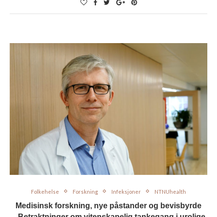
Folkehelse
Forskning
Infeksjoner
NTNUhealth
Medisinsk forskning, nye påstander og bevisbyrde
– Betraktninger om vitenskapelig tankegang i urolige