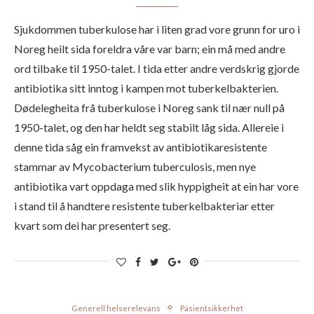
Sjukdommen tuberkulose har i liten grad vore grunn for uro i
Noreg heilt sida foreldra våre var barn; ein må med andre
ord tilbake til 1950-talet. I tida etter andre verdskrig gjorde
antibiotika sitt inntog i kampen mot tuberkelbakterien.
Dødelegheita frå tuberkulose i Noreg sank til nær null på
1950-talet, og den har heldt seg stabilt låg sida. Allereie i
denne tida såg ein framvekst av antibiotikaresistente
stammar av Mycobacterium tuberculosis, men nye
antibiotika vart oppdaga med slik hyppigheit at ein har vore
i stand til å handtere resistente tuberkelbakteriar etter
kvart som dei har presentert seg.
Generell helserelevans
Pasientsikkerhet