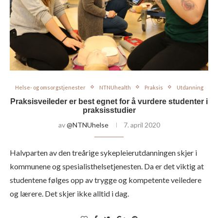
Helse- og omsorgstjenester
NTNUhealth
Praksis
Utdanning
Praksisveileder er best egnet for å vurdere studenter i
praksisstudier
av
@NTNUhelse
7. april 2020
Halvparten av den treårige sykepleierutdanningen skjer i
kommunene og spesialisthelsetjenesten. Da er det viktig at
studentene følges opp av trygge og kompetente veiledere
og lærere. Det skjer ikke alltid i dag.