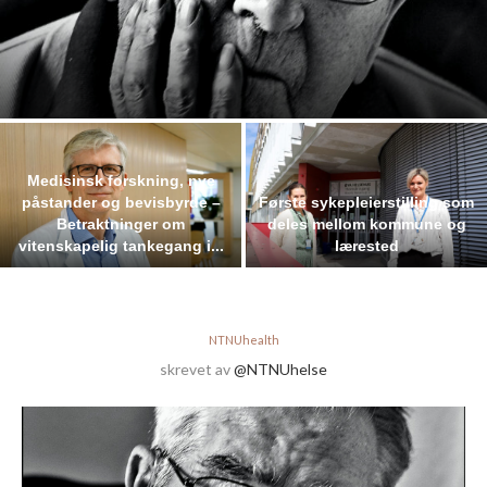
Medisinsk forskning, nye
påstander og bevisbyrde –
Første sykepleierstilling som
Betraktninger om
deles mellom kommune og
vitenskapelig tankegang i...
lærested
NTNUhealth
skrevet av
@NTNUhelse