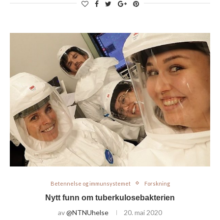
Betennelse og immunsystemet
Forskning
Nytt funn om tuberkulosebakterien
av
@NTNUhelse
20. mai 2020