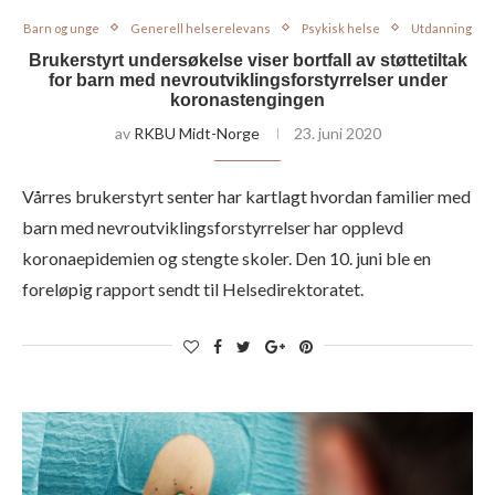
Barn og unge
Generell helserelevans
Psykisk helse
Utdanning
Brukerstyrt undersøkelse viser bortfall av støttetiltak
for barn med nevroutviklingsforstyrrelser under
koronastengingen
av
RKBU Midt-Norge
23. juni 2020
Vårres brukerstyrt senter har kartlagt hvordan familier med
barn med nevroutviklingsforstyrrelser har opplevd
koronaepidemien og stengte skoler. Den 10. juni ble en
foreløpig rapport sendt til Helsedirektoratet.