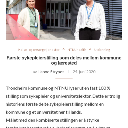
Helse- og omsorgstjenester
NTNUhealth
Utdanning
Første sykepleierstilling som deles mellom kommune
og lærested
av
Hanne Strypet
24. juni 2020
Trondheim kommune og NTNU lyser ut en fast 100 %
stilling som sykepleier og universitetslektor. Dette er trolig
historiens første delte sykepleierstilling mellom en
kommune og et universitet her til lands.
Målet med den kombinerte stillingen er å styrke
forskningsbasert praksis i helsetjenesten og å sikre at