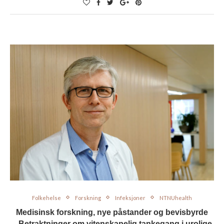
Folkehelse
Forskning
Infeksjoner
NTNUhealth
Medisinsk forskning, nye påstander og bevisbyrde
– Betraktninger om vitenskapelig tankegang i urolige