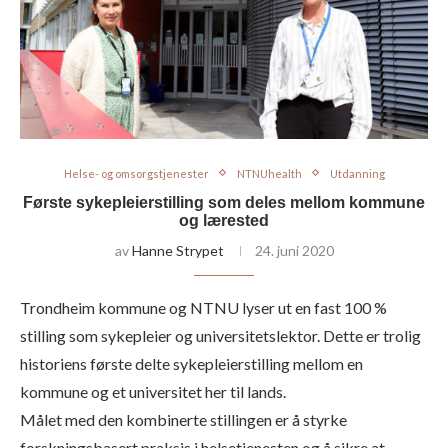
Helse- og omsorgstjenester
NTNUhealth
Utdanning
Første sykepleierstilling som deles mellom kommune
og lærested
av
Hanne Strypet
24. juni 2020
Trondheim kommune og NTNU lyser ut en fast 100 %
stilling som sykepleier og universitetslektor. Dette er trolig
historiens første delte sykepleierstilling mellom en
kommune og et universitet her til lands.
Målet med den kombinerte stillingen er å styrke
forskningsbasert praksis i helsetjenesten og å sikre at