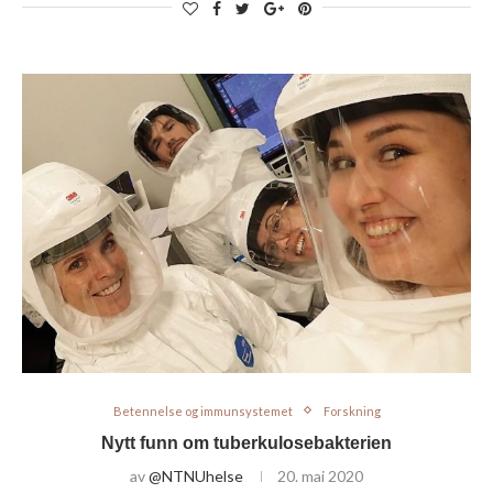
Betennelse og immunsystemet
Forskning
Nytt funn om tuberkulosebakterien
av
@NTNUhelse
20. mai 2020