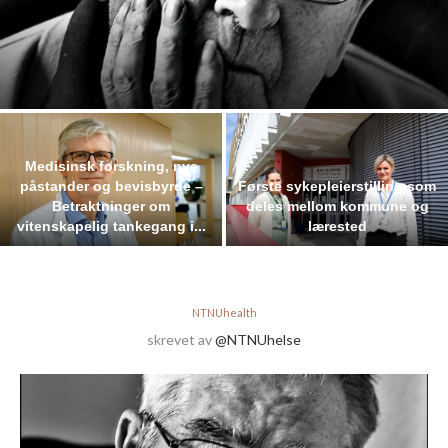
Medisinsk forskning, nye
påstander og bevisbyrde –
Første sykepleierstilling som
Betraktninger om
deles mellom kommune og
vitenskapelig tankegang i...
lærested
NTNUhealth
skrevet av
@NTNUhelse