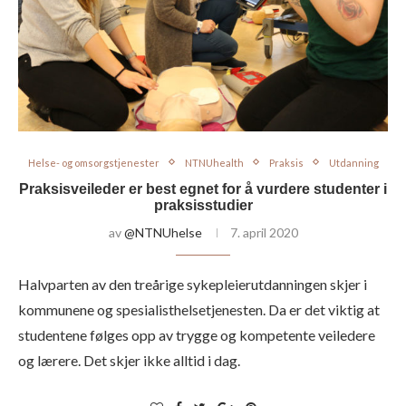
Helse- og omsorgstjenester
NTNUhealth
Praksis
Utdanning
Praksisveileder er best egnet for å vurdere studenter i
praksisstudier
av
@NTNUhelse
7. april 2020
Halvparten av den treårige sykepleierutdanningen skjer i
kommunene og spesialisthelsetjenesten. Da er det viktig at
studentene følges opp av trygge og kompetente veiledere
og lærere. Det skjer ikke alltid i dag.