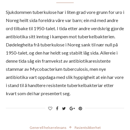
Sjukdommen tuberkulose har i liten grad vore grunn for uro i
Noreg heilt sida foreldra våre var barn; ein må med andre
ord tilbake til 1950-talet. I tida etter andre verdskrig gjorde
antibiotika sitt inntog i kampen mot tuberkelbakterien.
Dødelegheita frå tuberkulose i Noreg sank til nær null på
1950-talet, og den har heldt seg stabilt låg sida. Allereie i
denne tida såg ein framvekst av antibiotikaresistente
stammar av Mycobacterium tuberculosis, men nye
antibiotika vart oppdaga med slik hyppigheit at ein har vore
i stand til å handtere resistente tuberkelbakteriar etter
kvart som dei har presentert seg.
Generell helserelevans
Pasientsikkerhet