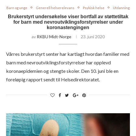
Barn og unge
Generell helserelevans
Psykisk helse
Utdanning
Brukerstyrt undersøkelse viser bortfall av støttetiltak
for barn med nevroutviklingsforstyrrelser under
koronastengingen
av
RKBU Midt-Norge
23. juni 2020
Vårres brukerstyrt senter har kartlagt hvordan familier med
barn med nevroutviklingsforstyrrelser har opplevd
koronaepidemien og stengte skoler. Den 10. juni ble en
foreløpig rapport sendt til Helsedirektoratet.