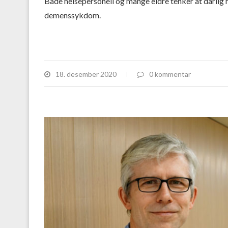
Både helsepersonell og mange eldre tenker at dårlig h
demenssykdom.
18. desember 2020
0 kommentar