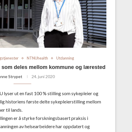
gstjenester
NTNUhealth
Utdanning
ing som deles mellom kommune og lærested
nne Strypet
24. juni 2020
ser ut en fast 100 % stilling som sykepleier og
lig historiens første delte sykepleierstilling mellom
er til lands.
ingen er å styrke forskningsbasert praksis i
tdanningen av helsearbeidere har oppdatert og