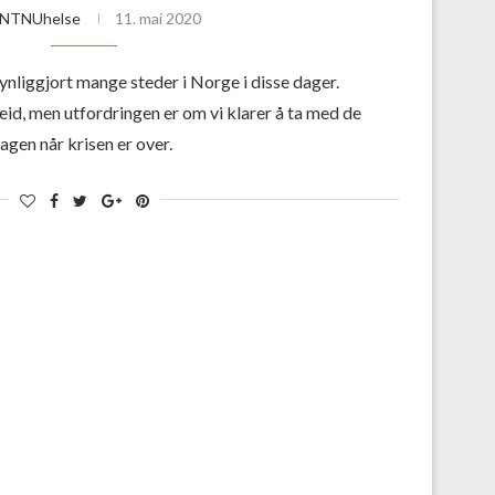
NTNUhelse
11. mai 2020
ynliggjort mange steder i Norge i disse dager.
id, men utfordringen er om vi klarer å ta med de
agen når krisen er over.