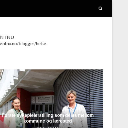
ed NTNU
w.ntnu.no/blogger/helse
Første sykepleierstilling som deles mellom
kommune og lærested