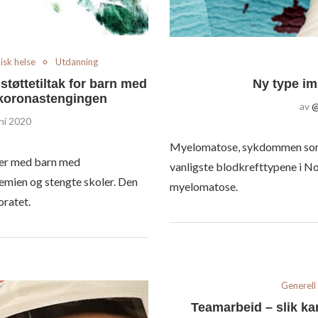
isk helse
Utdanning
støttetiltak for barn med
Ny type i
 koronastengingen
av
@
uni 2020
Myelomatose, sykdommen som e
lier med barn med
vanligste blodkrefttypene i N
emien og stengte skoler. Den
myelomatose.
oratet.
Generell
Teamarbeid – slik kan