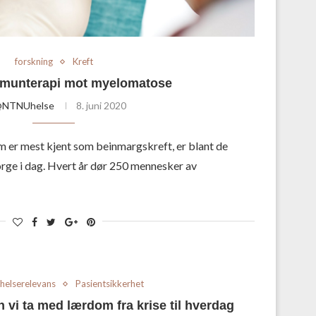
forskning
Kreft
mmunterapi mot myelomatose
NTNUhelse
8. juni 2020
r mest kjent som beinmargskreft, er blant de
orge i dag. Hvert år dør 250 mennesker av
 helserelevans
Pasientsikkerhet
 vi ta med lærdom fra krise til hverdag