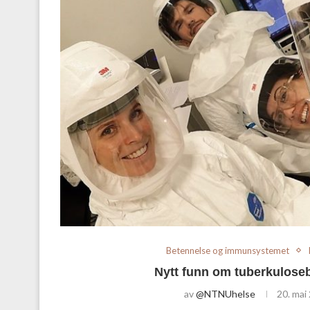
Betennelse og immunsystemet
Nytt funn om tuberkulose
av
@NTNUhelse
20. mai