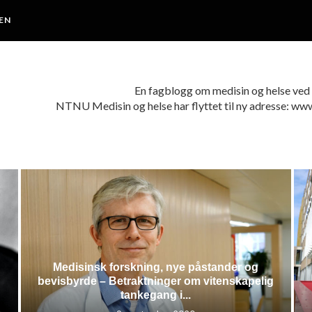
EN
En fagblogg om medisin og helse v
NTNU Medisin og helse har flyttet til ny adresse: ww
Medisinsk forskning, nye påstander og
bevisbyrde – Betraktninger om vitenskapelig
tankegang i...