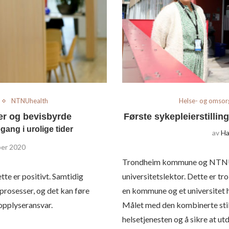
NTNUhealth
Helse- og omsor
er og bevisbyrde
Første sykepleierstill
ang i urolige tider
av
Ha
ber 2020
Trondheim kommune og NTNU ly
tte er positivt. Samtidig
universitetslektor. Dette er tro
prosesser, og det kan føre
en kommune og et universitet h
 opplyseransvar.
Målet med den kombinerte still
helsetjenesten og å sikre at u