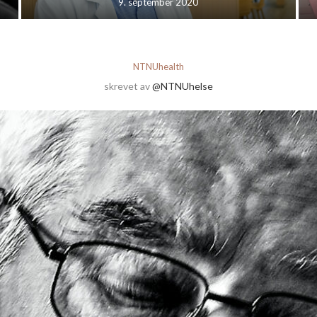
9. september 2020
NTNUhealth
skrevet av
@NTNUhelse