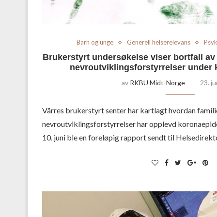
Barn og unge
Generell helserelevans
Psyk
Brukerstyrt undersøkelse viser bortfall av 
nevroutviklingsforstyrrelser under
av
RKBU Midt-Norge
23. j
Vårres brukerstyrt senter har kartlagt hvordan fami
nevroutviklingsforstyrrelser har opplevd koronaepid
10. juni ble en foreløpig rapport sendt til Helsedirekt