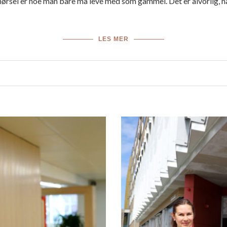
ørsel er noe man bare må leve med som gammel. Det er alvorlig, når 
LES MER