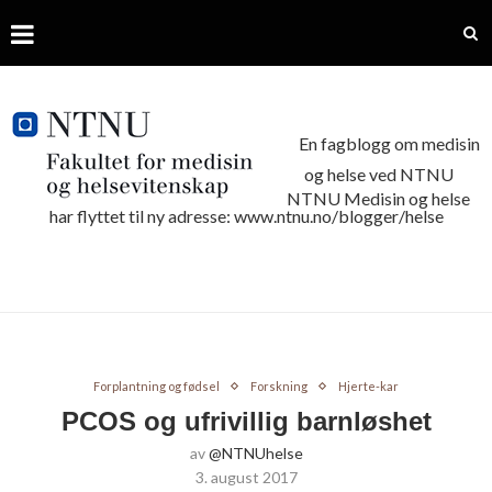
En fagblogg om medisin
og helse ved NTNU
NTNU Medisin og helse
har flyttet til ny adresse: www.ntnu.no/blogger/helse
Forplantning og fødsel
Forskning
Hjerte-kar
PCOS og ufrivillig barnløshet
av
@NTNUhelse
3. august 2017