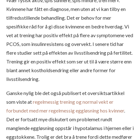
«Vær fysisk aktiv, spis sunnere, spis mindre, tren mer».
Kvinnene har fått en diagnose, men uten at vi kan tilby en
tilfredsstillende behandling. Det er behov for mer
spesifikke råd for å gi disse kvinnene en bedre hverdag. Vi
vet at trening har positiv effekt på flere av symptomene ved
PCOS, som insulinresistens og overvekt. I senere tid har
flere studier sett på effekten av livsstilsendring på fertilitet.
Trening gir en positiv effekt som ser ut til å være større enn
blant annet kostholdsendring eller andre former for
livsstilsendring.
Ganske nylig ble det også publisert et oversiktsartikkel
som viste at
regelmessig trening og normal vekt er
forbundet med mer regelmessig eggløsning hos kvinner
.
Det er fortsatt mye diskutert om problemet rundt
manglende eggløsning oppstår i hypotalamus i hjernen eller i
eggstokkene. Trolig er det bra å trene fordi dette medfører