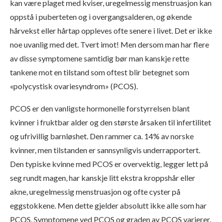
kan være plaget med kviser, uregelmessig menstruasjon kan
oppstå i puberteten og i overgangsalderen, og økende
hårvekst eller hårtap oppleves ofte senere i livet. Det er ikke
noe uvanlig med det. Tvert imot! Men dersom man har flere
av disse symptomene samtidig bør man kanskje rette
tankene mot en tilstand som oftest blir betegnet som
«polycystisk ovariesyndrom» (PCOS).
PCOS er den vanligste hormonelle forstyrrelsen blant
kvinner i fruktbar alder og den største årsaken til infertilitet
og ufrivillig barnløshet. Den rammer ca. 14% av norske
kvinner, men tilstanden er sannsynligvis underrapportert.
Den typiske kvinne med PCOS er overvektig, legger lett på
seg rundt magen, har kanskje litt ekstra kroppshår eller
akne, uregelmessig menstruasjon og ofte cyster på
eggstokkene. Men dette gjelder absolutt ikke alle som har
PCOS. Symptomene ved PCOS og graden av PCOS varierer.