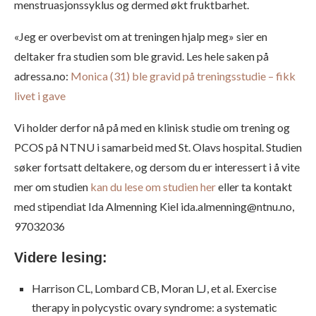
menstruasjonssyklus og dermed økt fruktbarhet.
«Jeg er overbevist om at treningen hjalp meg» sier en
deltaker fra studien som ble gravid. Les hele saken på
adressa.no:
Monica (31) ble gravid på treningsstudie – fikk
livet i gave
Vi holder derfor nå på med en klinisk studie om trening og
PCOS på NTNU i samarbeid med St. Olavs hospital. Studien
søker fortsatt deltakere, og dersom du er interessert i å vite
mer om studien
kan du lese om studien her
eller ta kontakt
med stipendiat Ida Almenning Kiel ida.almenning@ntnu.no,
97032036
Videre lesing:
Harrison CL, Lombard CB, Moran LJ, et al. Exercise
therapy in polycystic ovary syndrome: a systematic