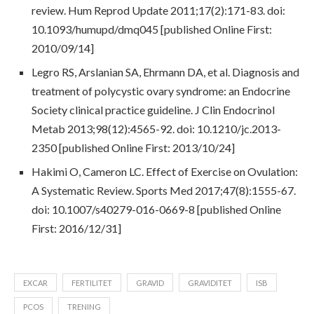
review. Hum Reprod Update 2011;17(2):171-83. doi:
10.1093/humupd/dmq045 [published Online First:
2010/09/14]
Legro RS, Arslanian SA, Ehrmann DA, et al. Diagnosis and
treatment of polycystic ovary syndrome: an Endocrine
Society clinical practice guideline. J Clin Endocrinol
Metab 2013;98(12):4565-92. doi: 10.1210/jc.2013-
2350 [published Online First: 2013/10/24]
Hakimi O, Cameron LC. Effect of Exercise on Ovulation:
A Systematic Review. Sports Med 2017;47(8):1555-67.
doi: 10.1007/s40279-016-0669-8 [published Online
First: 2016/12/31]
EXCAR
FERTILITET
GRAVID
GRAVIDITET
ISB
PCOS
TRENING