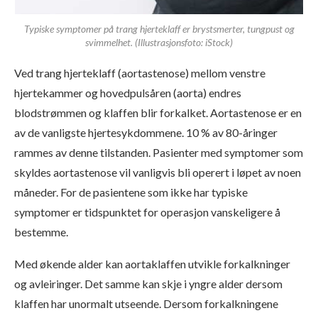
Typiske symptomer på trang hjerteklaff er brystsmerter, tungpust og
svimmelhet. (Illustrasjonsfoto: iStock)
Ved trang hjerteklaff (aortastenose) mellom venstre
hjertekammer og hovedpulsåren (aorta) endres
blodstrømmen og klaffen blir forkalket. Aortastenose er en
av de vanligste hjertesykdommene. 10 % av 80-åringer
rammes av denne tilstanden. Pasienter med symptomer som
skyldes aortastenose vil vanligvis bli operert i løpet av noen
måneder. For de pasientene som ikke har typiske
symptomer er tidspunktet for operasjon vanskeligere å
bestemme.
Med økende alder kan aortaklaffen utvikle forkalkninger
og avleiringer. Det samme kan skje i yngre alder dersom
klaffen har unormalt utseende. Dersom forkalkningene