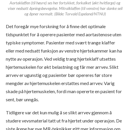
Aortaklaffen (til høyre) ses her fortykket, forkalket (økt hvitfarge) og
viser nedsatt åpningsbevegelse. Mitralklaffen (til venstre) har slanke seil
og åpner normalt. (Bilde: Torvald Espeland/NTNU)
Det foregår mye forskning for å finne det optimale
tidspunktet for å operere pasienter med aortastenose uten
typiske symptomer. Pasienter med svært trange klaffer
eller med nedsatt funksjon av venstre hjertekammer kan ha
nytte av operasjon. Ved veldig trang hjerteklaff utsettes
hjertemuskelen for økt belastning og får mer arrvev. Slikt
arrvev er ugunstig og pasienter bør opereres før store
mengder av hjertemuskelen erstattes med arrvev. Varig
skade på hjertemuskelen, fordi man opererte en pasient for
sent, bør unngås.
Tidligere var det kun mulig å se slikt arrvev gjennom å
studere vevsmaterial tatt ut fra hjertet under operasjon. De
siste årene har nye MR-teknikker gitt mer informasjon om