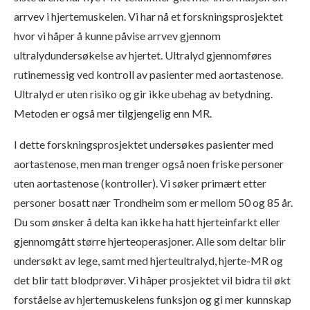
arrvev i hjertemuskelen. Vi har nå et forskningsprosjektet
hvor vi håper å kunne påvise arrvev gjennom
ultralydundersøkelse av hjertet. Ultralyd gjennomføres
rutinemessig ved kontroll av pasienter med aortastenose.
Ultralyd er uten risiko og gir ikke ubehag av betydning.
Metoden er også mer tilgjengelig enn MR.
I dette forskningsprosjektet undersøkes pasienter med
aortastenose, men man trenger også noen friske personer
uten aortastenose (kontroller). Vi søker primært etter
personer bosatt nær Trondheim som er mellom 50 og 85 år.
Du som ønsker å delta kan ikke ha hatt hjerteinfarkt eller
gjennomgått større hjerteoperasjoner. Alle som deltar blir
undersøkt av lege, samt med hjerteultralyd, hjerte-MR og
det blir tatt blodprøver. Vi håper prosjektet vil bidra til økt
forståelse av hjertemuskelens funksjon og gi mer kunnskap