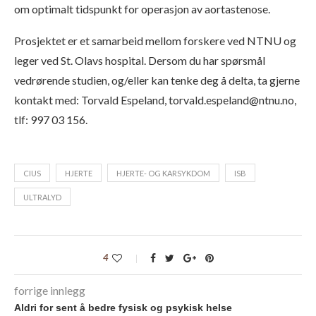
om optimalt tidspunkt for operasjon av aortastenose.
Prosjektet er et samarbeid mellom forskere ved NTNU og
leger ved St. Olavs hospital. Dersom du har spørsmål
vedrørende studien, og/eller kan tenke deg å delta, ta gjerne
kontakt med: Torvald Espeland, torvald.espeland@ntnu.no,
tlf: 997 03 156.
CIUS
HJERTE
HJERTE- OG KARSYKDOM
ISB
ULTRALYD
4
forrige innlegg
Aldri for sent å bedre fysisk og psykisk helse