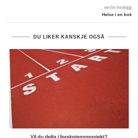
neste innlegg
Helse i en bok
DU LIKER KANSKJE OGSÅ
Vil du delta i forskningsprosjekt?
S