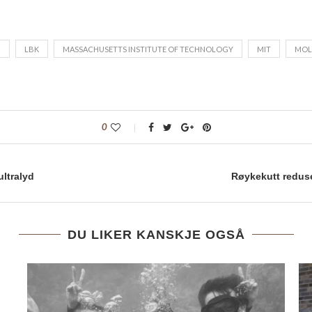
M
LBK
MASSACHUSETTS INSTITUTE OF TECHNOLOGY
MIT
MOL
0
ltralyd
Røykekutt reduse
DU LIKER KANSKJE OGSÅ