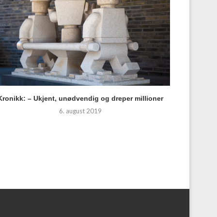
Kronikk: – Ukjent, unødvendig og dreper millioner
Nye synspu
6. august 2019