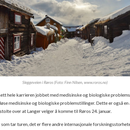
Sleggeveien i Røros (Foto: Finn Nilsen, www.roros.no)
sett hele karrieren jobbet med medisinske og biologiske problemsti
løse medisinske og biologiske problemstillinger. Dette er også en
stolte over at Langer velger å komme til Røros 24. januar.
om tar turen, det er flere andre internasjonale forskningsstorhet