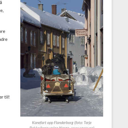
på
e,
ore
ndre
r til!
Kanefart opp Flanderborg (foto: Terje
Rakke/Innovasjon Norge, www.roros.no)