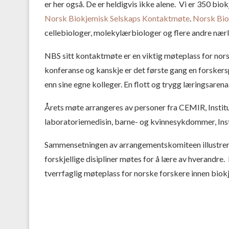
er her også. De er heldigvis ikke alene. Vi er 350 bi
Norsk Biokjemisk Selskaps Kontaktmøte
.
Norsk Bio
cellebiologer, molekylærbiologer og flere andre nær
NBS sitt kontaktmøte er en viktig møteplass for norsk
konferanse og kanskje er det første gang en forskersp
enn sine egne kolleger. En flott og trygg læringsarena
Årets møte arrangeres av personer fra CEMIR, Institu
laboratoriemedisin, barne- og kvinnesykdommer
, In
Sammensetningen av arrangementskomiteen illustrere
forskjellige disipliner møtes for å lære av hverandre
tverrfaglig møteplass for norske forskere innen biokje