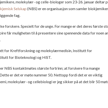
okjemikere, molekylær- og celle-biologer som 23-26. januar deltar 
kjemisk Selskap
(NBS) er en organisasjon som samler biokjemiker
liggende fag.
e forskere. Spesielt for de unge. For mange er det deres første st
ire får muligheten til å presentere sine spennende data for noen a
.
tt for Kreftforskning og molekylærmedisin, Institutt for
stitutt for Bioteknologi og HiST.
r NBS kontaktmøtes største fortrinn; at forskere fra mange
. Dette er det er møte nummer 50. Nettopp fordi det er en viktig
mi, molekylær- og cellebiologi er jeg sikker på at det blir 50 møte