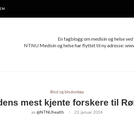
EN
En fagblogg om medisin og helse v
NTNU Medisin og helse har flyttet til ny adresse: ww
Blod og blodomløp
dens mest kjente forskere til Rø
av
@NTNUhealth
23. januar 2014