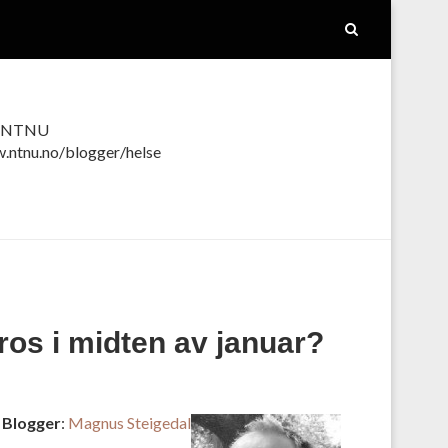
ed NTNU
w.ntnu.no/blogger/helse
ros i midten av januar?
Blogger
:
Magnus Steigedal